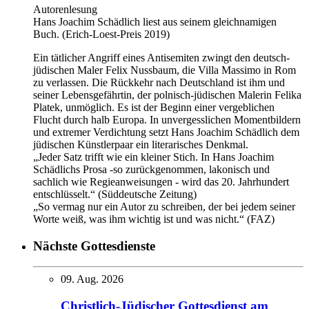
Autorenlesung
Hans Joachim Schädlich liest aus seinem gleichnamigen
Buch. (Erich-Loest-Preis 2019)
Ein tätlicher Angriff eines Antisemiten zwingt den deutsch-
jüdischen Maler Felix Nussbaum, die Villa Massimo in Rom
zu verlassen. Die Rückkehr nach Deutschland ist ihm und
seiner Lebensgefährtin, der polnisch-jüdischen Malerin Felika
Platek, unmöglich. Es ist der Beginn einer vergeblichen
Flucht durch halb Europa. In unvergesslichen Momentbildern
und extremer Verdichtung setzt Hans Joachim Schädlich dem
jüdischen Künstlerpaar ein literarisches Denkmal.
„Jeder Satz trifft wie ein kleiner Stich. In Hans Joachim
Schädlichs Prosa -so zurückgenommen, lakonisch und
sachlich wie Regieanweisungen - wird das 20. Jahrhundert
entschlüsselt.“ (Süddeutsche Zeitung)
„So vermag nur ein Autor zu schreiben, der bei jedem seiner
Worte weiß, was ihm wichtig ist und was nicht.“ (FAZ)
Nächste Gottesdienste
09. Aug. 2026
Christlich-Jüdischer Gottesdienst am